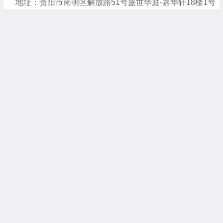
地址：贵阳市南明区解放路51号盛世华庭-嘉华轩18楼1号